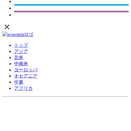
トップ
アジア
北米
中南米
ヨーロッパ
オセアニア
中東
アフリカ