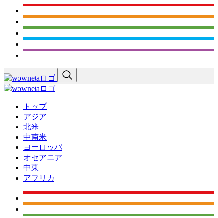
トップ
アジア
北米
中南米
ヨーロッパ
オセアニア
中東
アフリカ