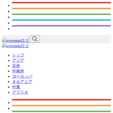
トップ
アジア
北米
中南米
ヨーロッパ
オセアニア
中東
アフリカ