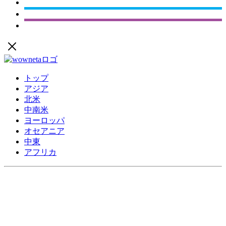
トップ
アジア
北米
中南米
ヨーロッパ
オセアニア
中東
アフリカ