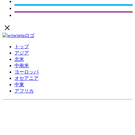
トップ
アジア
北米
中南米
ヨーロッパ
オセアニア
中東
アフリカ