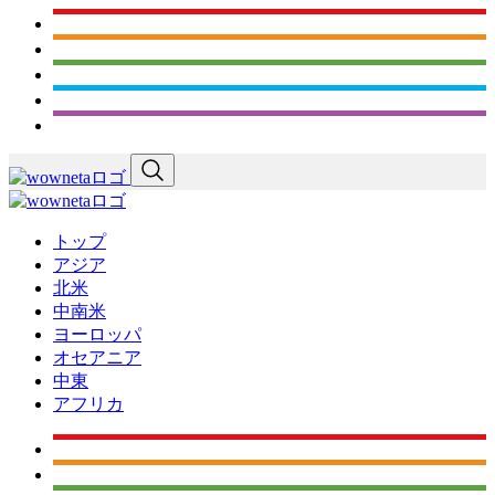
トップ
アジア
北米
中南米
ヨーロッパ
オセアニア
中東
アフリカ